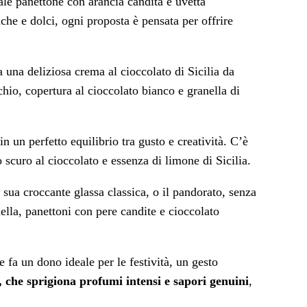
nale panettone con arancia candita e uvetta
che e dolci, ogni proposta è pensata per offrire
 una deliziosa crema al cioccolato di Sicilia da
io, copertura al cioccolato bianco e granella di
 un perfetto equilibrio tra gusto e creatività. C’è
 scuro al cioccolato e essenza di limone di Sicilia.
a sua croccante glassa classica, o il pandorato, senza
ella, panettoni con pere candite e cioccolato
fa un dono ideale per le festività, un gesto
, che sprigiona profumi intensi e sapori genuini
,