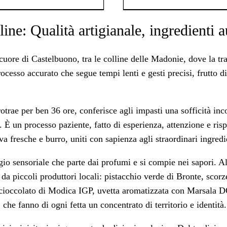
line: Qualità artigianale, ingredienti a
uore di Castelbuono, tra le colline delle Madonie, dove la tr
rocesso accurato che segue tempi lenti e gesti precisi, frutto di
trae per ben 36 ore, conferisce agli impasti una sofficità inco
e. È un processo paziente, fatto di esperienza, attenzione e risp
 fresche e burro, uniti con sapienza agli straordinari ingredie
io sensoriale che parte dai profumi e si compie nei sapori. Al
 da piccoli produttori locali: pistacchio verde di Bronte, scorz
cioccolato di Modica IGP, uvetta aromatizzata con Marsala DO
che fanno di ogni fetta un concentrato di territorio e identità.