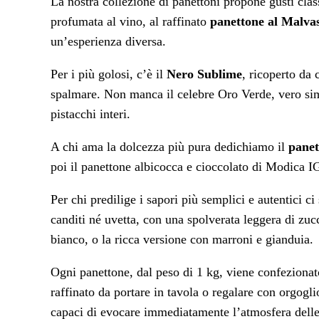
La nostra collezione di panettoni propone gusti clas
profumata al vino, al raffinato
panettone al Malvas
un’esperienza diversa.
Per i più golosi, c’è il
Nero Sublime
, ricoperto da 
spalmare. Non manca il celebre Oro Verde, vero simb
pistacchi interi.
A chi ama la dolcezza più pura dedichiamo il
pane
poi il panettone albicocca e cioccolato di Modica IG
Per chi predilige i sapori più semplici e autentici 
canditi né uvetta, con una spolverata leggera di zuc
bianco, o la ricca versione con marroni e gianduia.
Ogni panettone, dal peso di 1 kg, viene confezionat
raffinato da portare in tavola o regalare con orgogl
capaci di evocare immediatamente l’atmosfera delle fe