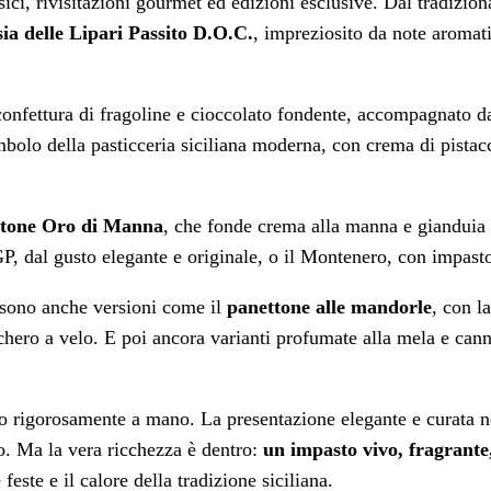
sici, rivisitazioni gourmet ed edizioni esclusive. Dal tradizio
ia delle Lipari Passito D.O.C.
, impreziosito da note aromati
confettura di fragoline e cioccolato fondente, accompagnato da
olo della pasticceria siciliana moderna, con crema di pistacch
ttone Oro di Manna
, che fonde crema alla manna e gianduia in
P, dal gusto elegante e originale, o il Montenero, con impasto
ci sono anche versioni come il
panettone alle mandorle
, con l
chero a velo. E poi ancora varianti profumate alla mela e cann
o rigorosamente a mano. La presentazione elegante e curata ne 
io. Ma la vera ricchezza è dentro:
un impasto vivo, fragrante
ste e il calore della tradizione siciliana.