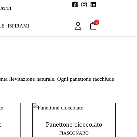
FATTI
0
LE
ISPIRAMI
 lenta lievitazione naturale. Ogni panettone racchiude
e
Panettone cioccolato
FIASCONARO